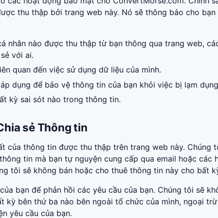
bố các hoạt động bảo mật cho ConvertMorse.com. Chính s
được thu thập bởi trang web này. Nó sẽ thông báo cho bạn
cá nhân nào được thu thập từ bạn thông qua trang web, cá
ẻ với ai.
iên quan đến việc sử dụng dữ liệu của mình.
áp dụng để bảo vệ thông tin của bạn khỏi việc bị lạm dụng
t kỳ sai sót nào trong thông tin.
Chia sẻ Thông tin
ất của thông tin được thu thập trên trang web này. Chúng t
 thông tin mà bạn tự nguyện cung cấp qua email hoặc các 
úng tôi sẽ không bán hoặc cho thuê thông tin này cho bất kỳ
 của bạn để phản hồi các yêu cầu của bạn. Chúng tôi sẽ k
ất kỳ bên thứ ba nào bên ngoài tổ chức của mình, ngoại trừ
iện yêu cầu của bạn.