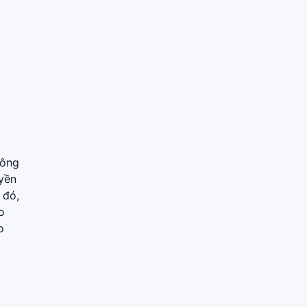
hông
uyền
 đó,
o
o