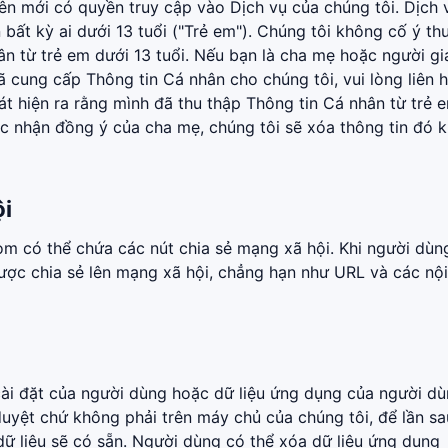
lên mới có quyền truy cập vào Dịch vụ của chúng tôi. Dịch 
bất kỳ ai dưới 13 tuổi ("Trẻ em"). Chúng tôi không cố ý th
ân từ trẻ em dưới 13 tuổi. Nếu bạn là cha mẹ hoặc người g
ã cung cấp Thông tin Cá nhân cho chúng tôi, vui lòng liên 
át hiện ra rằng mình đã thu thập Thông tin Cá nhân từ trẻ 
c nhận đồng ý của cha mẹ, chúng tôi sẽ xóa thông tin đó k
ội
m có thể chứa các nút chia sẻ mạng xã hội. Khi người dùn
được chia sẻ lên mạng xã hội, chẳng hạn như URL và các nội
ài đặt của người dùng hoặc dữ liệu ứng dụng của người d
duyệt chứ không phải trên máy chủ của chúng tôi, để lần sa
dữ liệu sẽ có sẵn. Người dùng có thể xóa dữ liệu ứng dụng