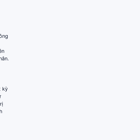
hông
ên
hân.
t kỳ
ữ
rị
h