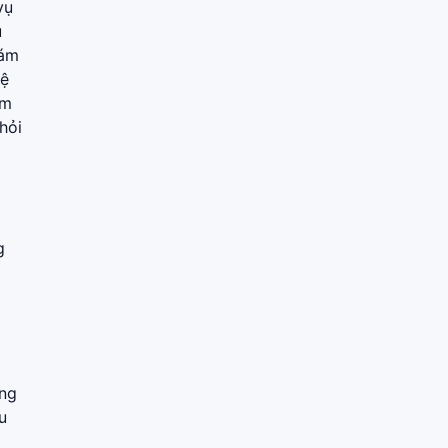
vụ
u
iám
hệ
em
hỏi
g
ùng
u