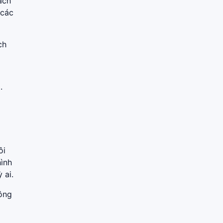
ách
 các
ch
.
ôi
hình
 ai.
hông