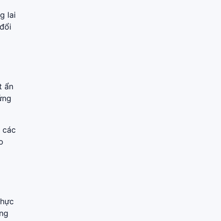
g lai
đổi
t ẩn
ứng
 các
o
thực
ung