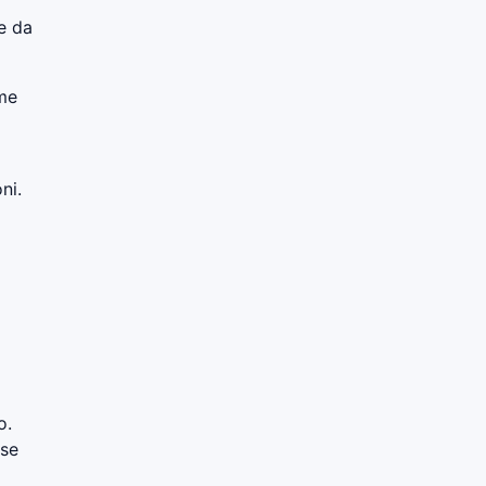
e da
ome
ni.
o.
 se