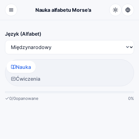
Przejdź do treści
Nauka alfabetu Morse'a
Język (Alfabet)
Tryb
Nauka
Ćwiczenia
0
/
0
opanowane
0%