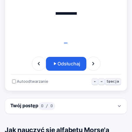
—
—
Odsłuchaj
Autoodtwarzanie
←
→
Spacja
Twój postęp
0
/
0
Jak nauczyć się alfabetu Morse'a