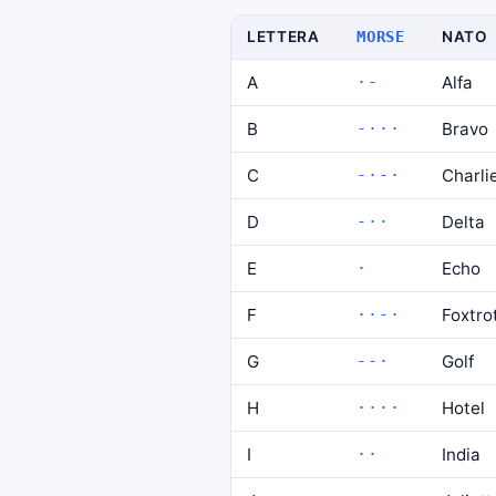
LETTERA
MORSE
NATO
A
·-
Alfa
B
-···
Bravo
C
-·-·
Charli
D
-··
Delta
E
·
Echo
F
··-·
Foxtro
G
--·
Golf
H
····
Hotel
I
··
India