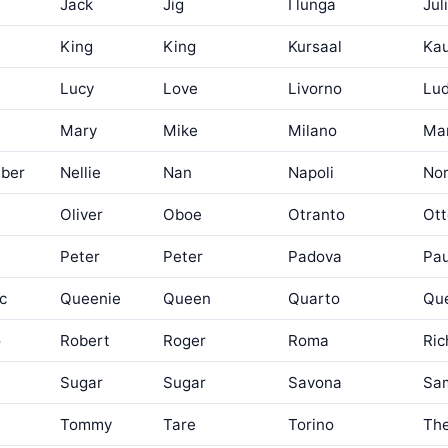
Jack
Jig
I lunga
Jul
King
King
Kursaal
Ka
Lucy
Love
Livorno
Lu
Mary
Mike
Milano
Ma
ber
Nellie
Nan
Napoli
Nor
Oliver
Oboe
Otranto
Ot
Peter
Peter
Padova
Pau
c
Queenie
Queen
Quarto
Que
o
Robert
Roger
Roma
Ric
Sugar
Sugar
Savona
Sa
Tommy
Tare
Torino
Th