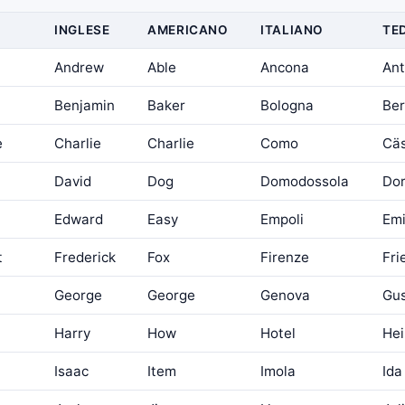
INGLESE
AMERICANO
ITALIANO
TE
Andrew
Able
Ancona
An
Benjamin
Baker
Bologna
Ber
e
Charlie
Charlie
Como
Cä
David
Dog
Domodossola
Do
Edward
Easy
Empoli
Emi
t
Frederick
Fox
Firenze
Fri
George
George
Genova
Gu
Harry
How
Hotel
Hei
Isaac
Item
Imola
Ida