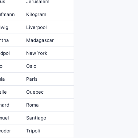
ius
Jerusalem
ufmann
Kilogram
dwig
Liverpool
rtha
Madagascar
dpol
New York
to
Oslo
la
Paris
lle
Quebec
hard
Roma
muel
Santiago
eodor
Tripoli