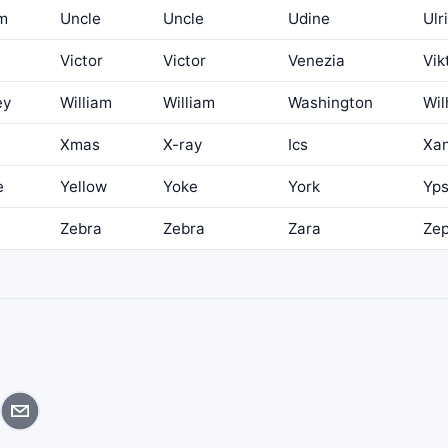
rm
Uncle
Uncle
Udine
Ulr
Victor
Victor
Venezia
Vik
ey
William
William
Washington
Wil
Xmas
X-ray
Ics
Xa
e
Yellow
Yoke
York
Yps
Zebra
Zebra
Zara
Zep