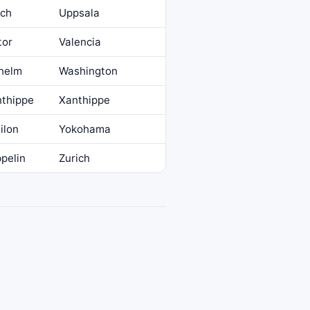
ich
Uppsala
tor
Valencia
helm
Washington
nthippe
Xanthippe
ilon
Yokohama
pelin
Zurich