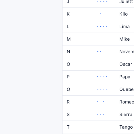
J
·---
Juliett
K
-·-
Kilo
L
·-··
Lima
M
--
Mike
N
-·
Novem
O
---
Oscar
P
·--·
Papa
Q
--·-
Quebe
R
·-·
Rome
S
···
Sierra
T
-
Tango