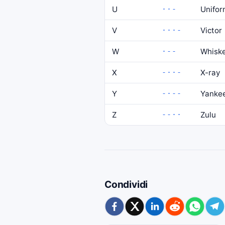
U
··-
Unifo
V
···-
Victor
W
·--
Whisk
X
-··-
X-ray
Y
-·--
Yanke
Z
--··
Zulu
Condividi