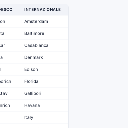
DESCO
INTERNAZIONALE
ton
Amsterdam
ta
Baltimore
sar
Casablanca
ra
Denmark
l
Edison
edrich
Florida
stav
Gallipoli
nrich
Havana
Italy